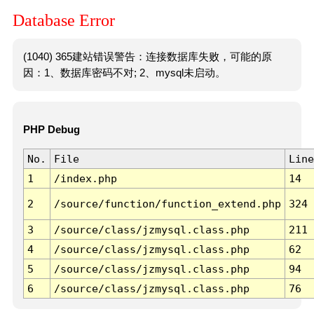
Database Error
(1040) 365建站错误警告：连接数据库失败，可能的原
因：1、数据库密码不对; 2、mysql未启动。
PHP Debug
No.
File
Line
1
/index.php
14
2
/source/function/function_extend.php
324
3
/source/class/jzmysql.class.php
211
4
/source/class/jzmysql.class.php
62
5
/source/class/jzmysql.class.php
94
6
/source/class/jzmysql.class.php
76