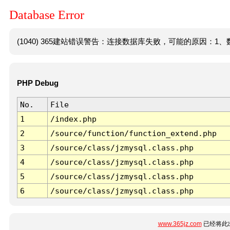
Database Error
(1040) 365建站错误警告：连接数据库失败，可能的原因：1、数
PHP Debug
No.
File
1
/index.php
2
/source/function/function_extend.php
3
/source/class/jzmysql.class.php
4
/source/class/jzmysql.class.php
5
/source/class/jzmysql.class.php
6
/source/class/jzmysql.class.php
www.365jz.com
已经将此