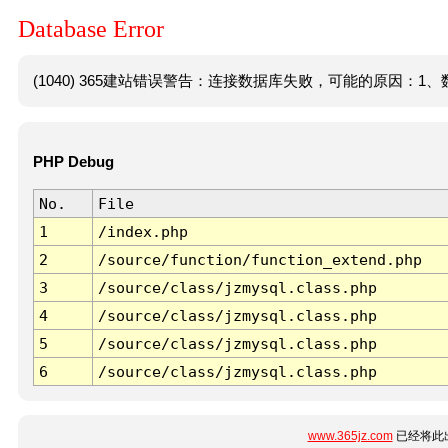
Database Error
(1040) 365建站错误警告：连接数据库失败，可能的原因：1、数
PHP Debug
No.
File
1
/index.php
2
/source/function/function_extend.php
3
/source/class/jzmysql.class.php
4
/source/class/jzmysql.class.php
5
/source/class/jzmysql.class.php
6
/source/class/jzmysql.class.php
www.365jz.com
已经将此