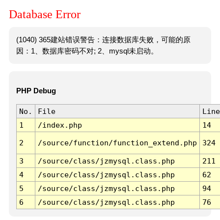
Database Error
(1040) 365建站错误警告：连接数据库失败，可能的原
因：1、数据库密码不对; 2、mysql未启动。
PHP Debug
No.
File
Line
1
/index.php
14
2
/source/function/function_extend.php
324
3
/source/class/jzmysql.class.php
211
4
/source/class/jzmysql.class.php
62
5
/source/class/jzmysql.class.php
94
6
/source/class/jzmysql.class.php
76