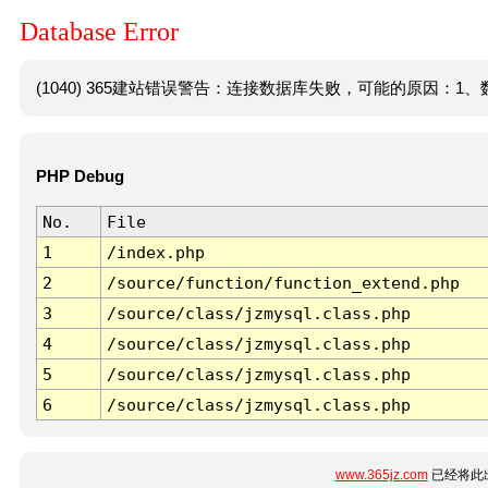
Database Error
(1040) 365建站错误警告：连接数据库失败，可能的原因：1、数
PHP Debug
No.
File
1
/index.php
2
/source/function/function_extend.php
3
/source/class/jzmysql.class.php
4
/source/class/jzmysql.class.php
5
/source/class/jzmysql.class.php
6
/source/class/jzmysql.class.php
www.365jz.com
已经将此