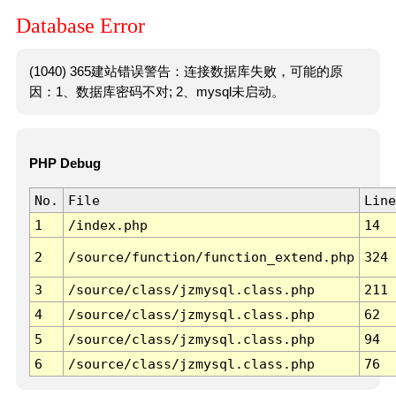
Database Error
(1040) 365建站错误警告：连接数据库失败，可能的原
因：1、数据库密码不对; 2、mysql未启动。
PHP Debug
No.
File
Line
1
/index.php
14
2
/source/function/function_extend.php
324
3
/source/class/jzmysql.class.php
211
4
/source/class/jzmysql.class.php
62
5
/source/class/jzmysql.class.php
94
6
/source/class/jzmysql.class.php
76