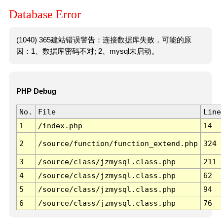
Database Error
(1040) 365建站错误警告：连接数据库失败，可能的原
因：1、数据库密码不对; 2、mysql未启动。
PHP Debug
No.
File
Line
1
/index.php
14
2
/source/function/function_extend.php
324
3
/source/class/jzmysql.class.php
211
4
/source/class/jzmysql.class.php
62
5
/source/class/jzmysql.class.php
94
6
/source/class/jzmysql.class.php
76